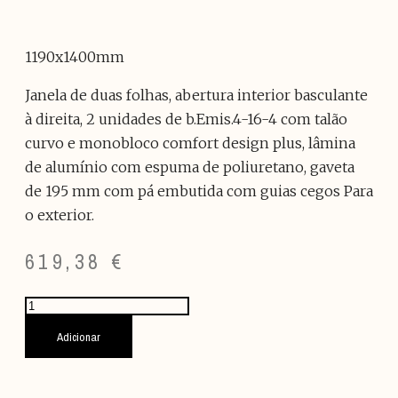
1190x1400mm
Janela de duas folhas, abertura interior basculante
à direita, 2 unidades de b.Emis.4-16-4 com talão
curvo e monobloco comfort design plus, lâmina
de alumínio com espuma de poliuretano, gaveta
de 195 mm com pá embutida com guias cegos Para
o exterior.
619,38
€
Quantidade
de
FORJA
Adicionar
CINZENTA/JANELA
BRANCA
V37