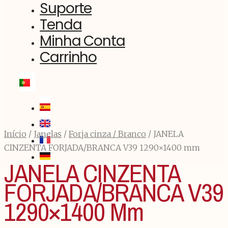
Suporte
Tenda
Minha Conta
Carrinho
Início
/
Janelas
/
Forja cinza / Branco
/ JANELA
CINZENTA FORJADA/BRANCA V39 1290×1400 mm
JANELA CINZENTA
FORJADA/BRANCA V39
1290×1400 Mm