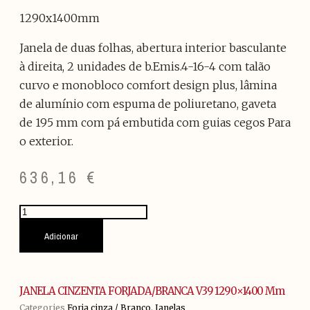
1290x1400mm
Janela de duas folhas, abertura interior basculante
à direita, 2 unidades de b.Emis.4-16-4 com talão
curvo e monobloco comfort design plus, lâmina
de alumínio com espuma de poliuretano, gaveta
de 195 mm com pá embutida com guias cegos Para
o exterior.
636,16
€
Quantidade
de
JANELA
Adicionar
CINZENTA
FORJADA/BRANCA
V39
1290x1400
JANELA CINZENTA FORJADA/BRANCA V39 1290×1400 Mm
mm
Categories
Forja cinza / Branco
,
Janelas