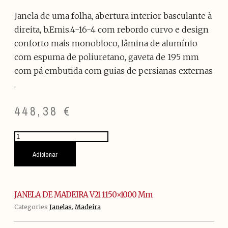
Janela de uma folha, abertura interior basculante à
direita, b.Emis.4-16-4 com rebordo curvo e design
conforto mais monobloco, lâmina de alumínio
com espuma de poliuretano, gaveta de 195 mm
com pá embutida com guias de persianas externas
.
448,38
€
Quantidade
de
JANELA
Adicionar
DE
MADEIRA
V21
1150x1000
JANELA DE MADEIRA V21 1150×1000 Mm
mm
Categories
Janelas
,
Madeira