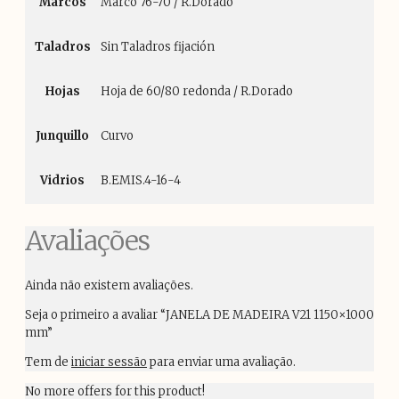
Marcos
Marco 76-70 / R.Dorado
Taladros
Sin Taladros fijación
Hojas
Hoja de 60/80 redonda / R.Dorado
Junquillo
Curvo
Vidrios
B.EMIS.4-16-4
Avaliações
Ainda não existem avaliações.
Seja o primeiro a avaliar “JANELA DE MADEIRA V21 1150×1000
mm”
Tem de
iniciar sessão
para enviar uma avaliação.
No more offers for this product!