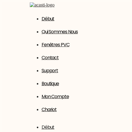
Aller
au
contenu
Début
Qui Sommes Nous
Fenêtres PVC
Contact
Support
Boutique
Mon Compte
Chariot
Début