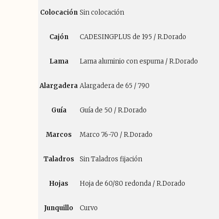
Colocación
Sin colocación
Cajón
CADESINGPLUS de 195 / R.Dorado
Lama
Lama aluminio con espuma / R.Dorado
Alargadera
Alargadera de 65 / 790
Guía
Guía de 50 / R.Dorado
Marcos
Marco 76-70 / R.Dorado
Taladros
Sin Taladros fijación
Hojas
Hoja de 60/80 redonda / R.Dorado
Junquillo
Curvo