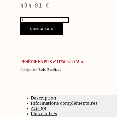
404,91
€
quantité
de
FENÊTRE
Ajouter au panier
EN
BOIS
V11
1250x750
mm
FENÊTRE EN BOIS V11 1250×750 Mm
Catégories
Bois
,
Fenêtres
Description
Informations complémentaires
Avis (0)
Plus d'offres