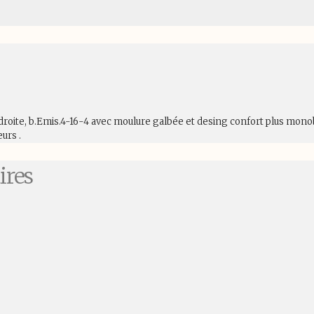
 à droite, b.Emis.4-16-4 avec moulure galbée et desing confort plus mo
urs .
ires