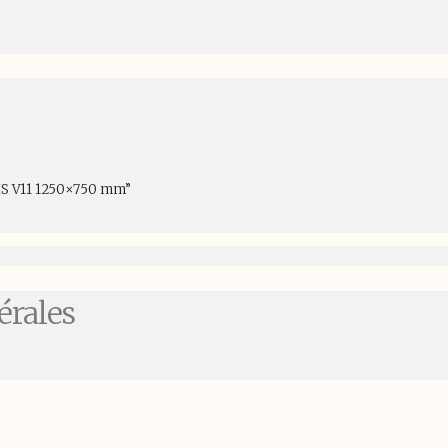
OIS V11 1250×750 mm”
érales