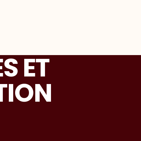
S ET
TION