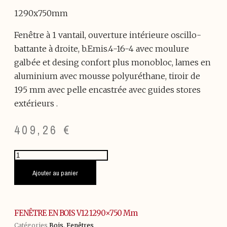
1290x750mm
Fenêtre à 1 vantail, ouverture intérieure oscillo-
battante à droite, b.Emis.4-16-4 avec moulure
galbée et desing confort plus monobloc, lames en
aluminium avec mousse polyuréthane, tiroir de
195 mm avec pelle encastrée avec guides stores
extérieurs .
409,26
€
quantité
de
FENÊTRE
Ajouter au panier
EN
BOIS
V12
1290x750
FENÊTRE EN BOIS V12 1290×750 Mm
mm
Catégories
Bois
,
Fenêtres