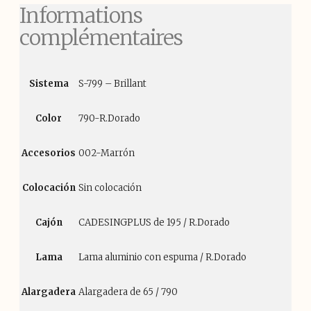
Informations
complémentaires
Sistema
S-799 – Brillant
Color
790-R.Dorado
Accesorios
002-Marrón
Colocación
Sin colocación
Cajón
CADESINGPLUS de 195 / R.Dorado
Lama
Lama aluminio con espuma / R.Dorado
Alargadera
Alargadera de 65 / 790