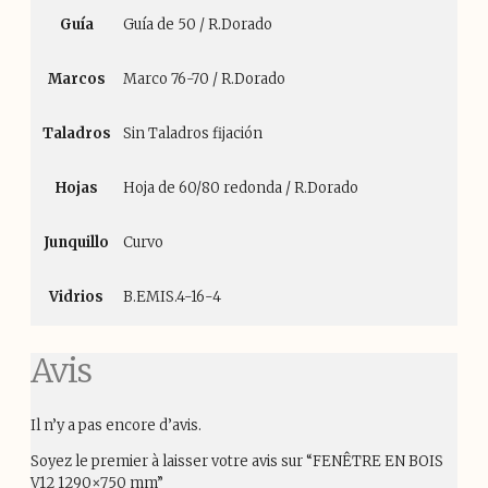
Guía
Guía de 50 / R.Dorado
Marcos
Marco 76-70 / R.Dorado
Taladros
Sin Taladros fijación
Hojas
Hoja de 60/80 redonda / R.Dorado
Junquillo
Curvo
Vidrios
B.EMIS.4-16-4
Avis
Il n’y a pas encore d’avis.
Soyez le premier à laisser votre avis sur “FENÊTRE EN BOIS
V12 1290×750 mm”