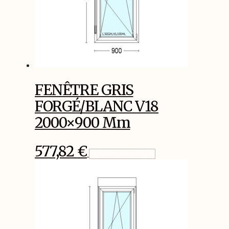
FENÊTRE GRIS
FORGÉ/BLANC V18
2000×900 Mm
577,82
€
Ajouter Au Panier