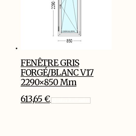
FENÊTRE GRIS
FORGÉ/BLANC V17
2290×850 Mm
613,65
€
Ajouter Au Panier