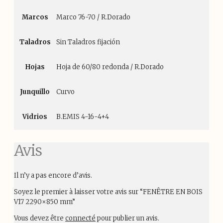
Marcos
Marco 76-70 / R.Dorado
Taladros
Sin Taladros fijación
Hojas
Hoja de 60/80 redonda / R.Dorado
Junquillo
Curvo
Vidrios
B.EMIS 4-16-4+4
Avis
Il n’y a pas encore d’avis.
Soyez le premier à laisser votre avis sur “FENÊTRE EN BOIS
V17 2290×850 mm”
Vous devez être
connecté
pour publier un avis.