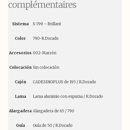
complémentaires
Sistema
S-799 – Brillant
Color
790-R.Dorado
Accesorios
002-Marrón
Colocación
Sin colocación
Cajón
CADESINGPLUS de 195 / R.Dorado
Lama
Lama aluminio con espuma / R.Dorado
Alargadera
Alargadera de 65 / 790
Guía
Guía de 50 / R.Dorado