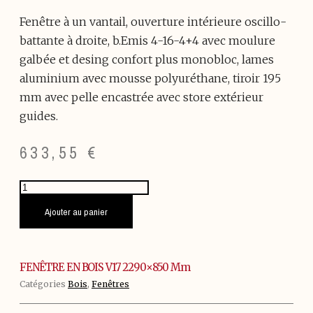
Fenêtre à un vantail, ouverture intérieure oscillo-
battante à droite, b.Emis 4-16-4+4 avec moulure
galbée et desing confort plus monobloc, lames
aluminium avec mousse polyuréthane, tiroir 195
mm avec pelle encastrée avec store extérieur
guides.
633,55
€
quantité
de
FENÊTRE
Ajouter au panier
EN
BOIS
V17
2290x850
FENÊTRE EN BOIS V17 2290×850 Mm
mm
Catégories
Bois
,
Fenêtres