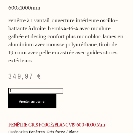
600x1000mm
Fenêtre à 1 vantail, ouverture intérieure oscillo-
battante à droite, b.Emis.4-16-4 avec moulure
galbée et desing confort plus monobloc, lames en
aluminium avec mousse polyuréthane, tiroir de
195 mm avec pelle encastrée avec guides stores
extérieurs .
349,97
€
quantité
de
FENÊTRE
Ajouter au panier
GRIS
FORGÉ/BLANC
V19
600x1000
FENÊTRE GRIS FORGÉ/BLANC V19 600×1000 Mm
mm
Catégories
Fenêtres
,
Gris forge / Blanc