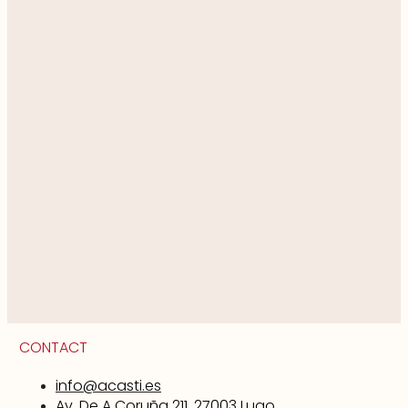
CONTACT
info@acasti.es
Av. De A Coruña 211, 27003 Lugo