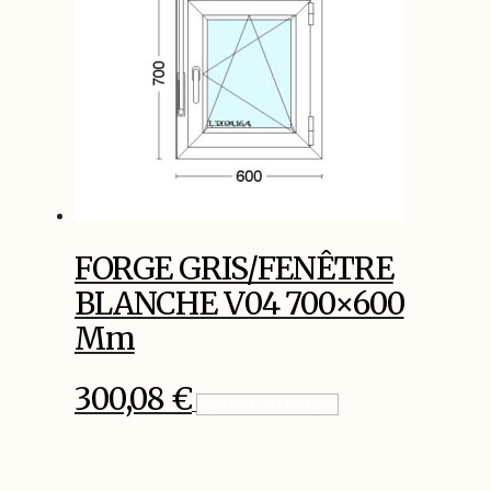
FORGE GRIS/FENÊTRE
BLANCHE V04 700×600
Mm
300,08
€
Ajouter Au Panier