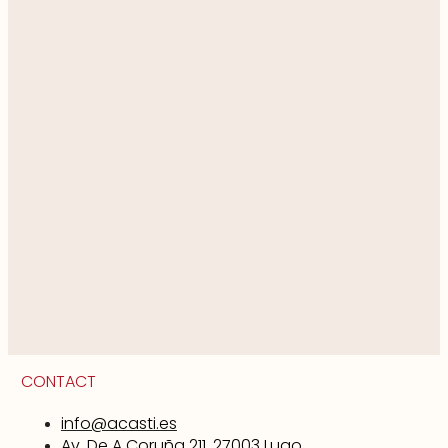
CONTACT
info@acasti.es
Av. De A Coruña 211, 27003 Lugo