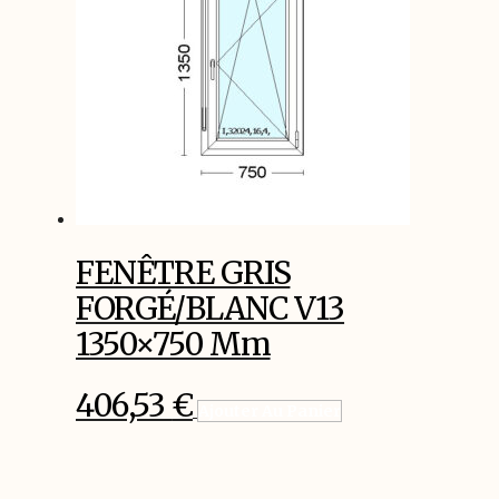
FENÊTRE GRIS
FORGÉ/BLANC V13
1350×750 Mm
406,53
€
Ajouter Au Panier