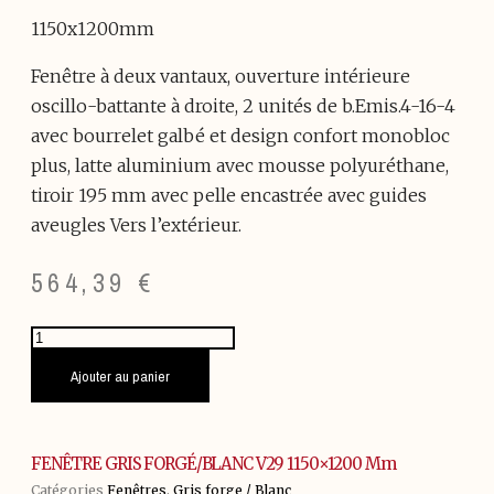
1150x1200mm
Fenêtre à deux vantaux, ouverture intérieure
oscillo-battante à droite, 2 unités de b.Emis.4-16-4
avec bourrelet galbé et design confort monobloc
plus, latte aluminium avec mousse polyuréthane,
tiroir 195 mm avec pelle encastrée avec guides
aveugles Vers l’extérieur.
564,39
€
quantité
de
FENÊTRE
Ajouter au panier
GRIS
FORGÉ/BLANC
V29
1150x1200
FENÊTRE GRIS FORGÉ/BLANC V29 1150×1200 Mm
mm
Catégories
Fenêtres
,
Gris forge / Blanc