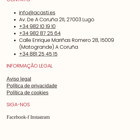
info@acasti.es
Av. De A Coruña 211, 27003 Lugo
+34 982 10 19 10
+34 982 87 25 64
Calle Enrique Mariñas Romero 28, 15009
(Matogrande) A Coruña
+34 881 25 45 15
INFORMAÇÃO LEGAL
Aviso legal
Política de privacidade
Política de cookies
SIGA-NOS
Facebook-f
Instagram
Um projeto de
La Crisálida Aceleradora Comercial
implementado por
xeral.net