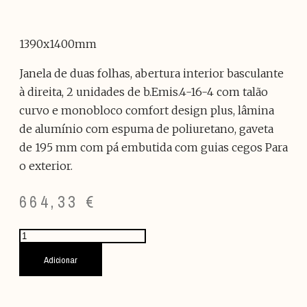
1390x1400mm
Janela de duas folhas, abertura interior basculante
à direita, 2 unidades de b.Emis.4-16-4 com talão
curvo e monobloco comfort design plus, lâmina
de alumínio com espuma de poliuretano, gaveta
de 195 mm com pá embutida com guias cegos Para
o exterior.
664,33
€
Quantidade
de
FORJA
Adicionar
CINZENTA/JANELA
BRANCA
V41