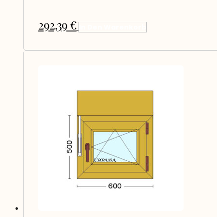
292,39
€
In Den Warenkorb