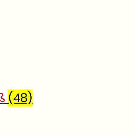
iß
(48)