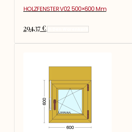
HOLZFENSTER V02 500×600 Mm
294,37
€
In Den Warenkorb