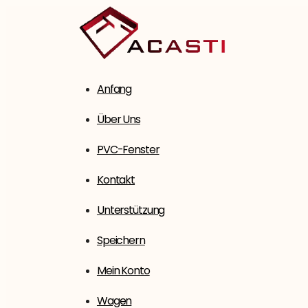
Zum
Inhalt
springen
Anfang
Über Uns
PVC-Fenster
Kontakt
Unterstützung
Speichern
Mein Konto
Wagen