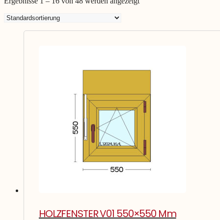
Ergebnisse 1 – 16 von 48 werden angezeigt
HOLZFENSTER V01 550×550 Mm