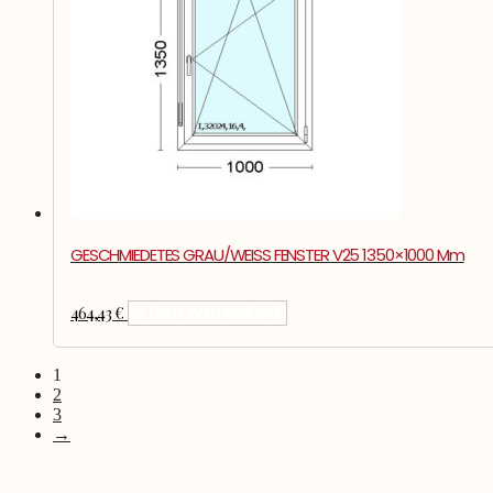
GESCHMIEDETES GRAU/WEISS FENSTER V25 1350×1000 Mm
464,43
€
In Den Warenkorb
1
2
3
→