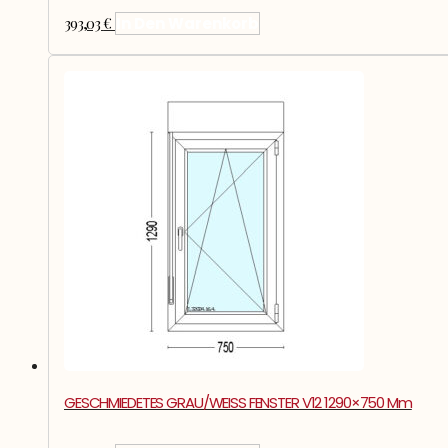
393,03
€
In Den Warenkorb
GESCHMIEDETES GRAU/WEISS FENSTER V12 1290×750 Mm