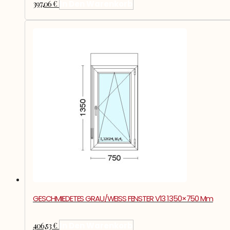
397,06
€
In Den Warenkorb
GESCHMIEDETES GRAU/WEISS FENSTER V13 1350×750 Mm
406,53
€
In Den Warenkorb