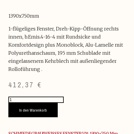
1390x750mm
1-flügeliges Fenster, Dreh-Kipp-Öffnung rechts
innen, b.Emis.4-16-4 mit Rundsicke und
Komfortdesign plus Monoblock, Alu-Lamelle mit
Polyurethanschaum, 195 mm Schublade mit
eingelassenem Kehrblech mit außenliegender
Rolloführung .
412,37
€
SCHMIEDEGRAU/WEISSES
FENSTER
V14
In den Warenkorb
1390x750
mm
Menge
SCHMIEDEGRAU/WEISSES FENSTER V14 1390×750 Mm