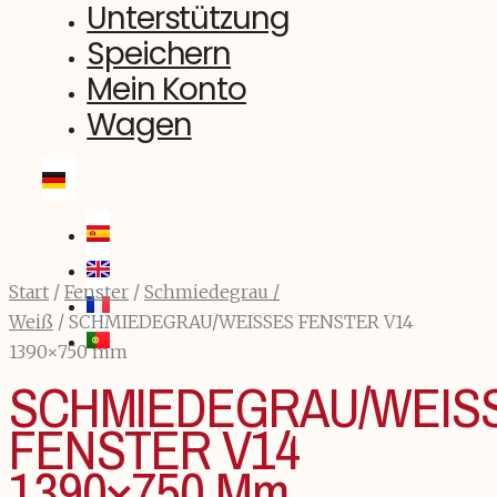
Unterstützung
Speichern
Mein Konto
Wagen
Start
/
Fenster
/
Schmiedegrau /
Weiß
/ SCHMIEDEGRAU/WEISSES FENSTER V14
1390×750 mm
SCHMIEDEGRAU/WEIS
FENSTER V14
1390×750 Mm