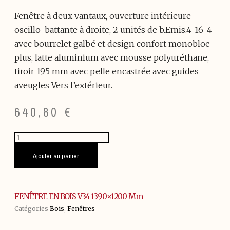
Fenêtre à deux vantaux, ouverture intérieure
oscillo-battante à droite, 2 unités de b.Emis.4-16-4
avec bourrelet galbé et design confort monobloc
plus, latte aluminium avec mousse polyuréthane,
tiroir 195 mm avec pelle encastrée avec guides
aveugles Vers l’extérieur.
640,80
€
quantité
de
FENÊTRE
Ajouter au panier
EN
BOIS
V34
1390x1200
FENÊTRE EN BOIS V34 1390×1200 Mm
mm
Catégories
Bois
,
Fenêtres