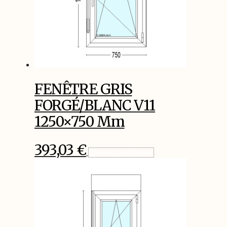
FENÊTRE GRIS
FORGÉ/BLANC V11
1250×750 Mm
393,03
€
Ajouter Au Panier