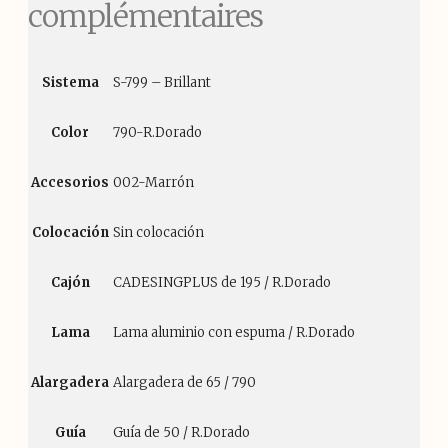
complémentaires
Sistema
S-799 – Brillant
Color
790-R.Dorado
Accesorios
002-Marrón
Colocación
Sin colocación
Cajón
CADESINGPLUS de 195 / R.Dorado
Lama
Lama aluminio con espuma / R.Dorado
Alargadera
Alargadera de 65 / 790
Guía
Guía de 50 / R.Dorado