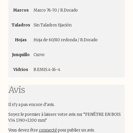
Marcos
Marco 76-70 / R.Dorado
Taladros
Sin Taladros fijación
Hojas
Hoja de 60/80 redonda / R.Dorado
Junquillo
Curvo
Vidrios
B.EMIS.4-16-4
Avis
Il n’y a pas encore d’avis.
Soyez le premier à laisser votre avis sur “FENÊTRE EN BOIS
V34 1390×1200 mm”
Vous devez être
connecté
pour publier un avis.