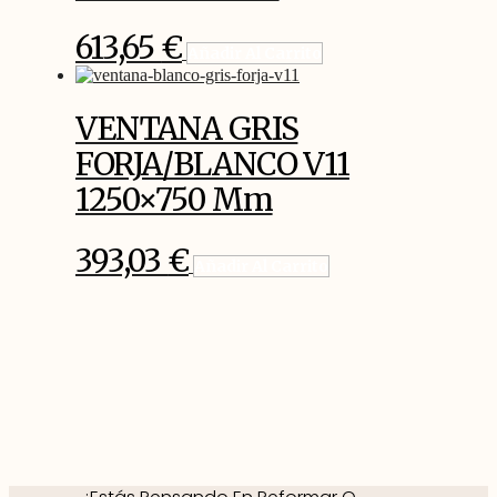
613,65
€
Añadir Al Carrito
VENTANA GRIS
FORJA/BLANCO V11
1250×750 Mm
393,03
€
Añadir Al Carrito