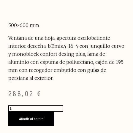
500×600 mm
Ventana de una hoja, apertura oscilobatiente
interior derecha, b.Emis.4-16-4 con junquillo curvo
y monoblock confort desing plus, lama de
aluminio con espuma de poliuretano, cajón de 195
mm con recogedor embutido con guías de
persiana al exterior.
288,02
€
VENTANA
GRIS
FORJA/BLANCO
Añadir al carrito
V02
500x600