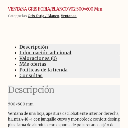
mm
cantidad
VENTANA GRIS FORJA/BLANCO V02 500×600 Mm
Categorías
Gris forja / Blanco
,
Ventanas
Descripción
Información adicional
Valoraciones (0)
Más ofertas
Políticas de la tienda
Consultas
Descripción
500×600 mm
Ventana de una hoja, apertura oscilobatiente interior derecha,
b.Emis.4-16-4 con junquillo curvo y monoblock confort desing
plus, lama de aluminio con espuma de poliuretano, cajón de