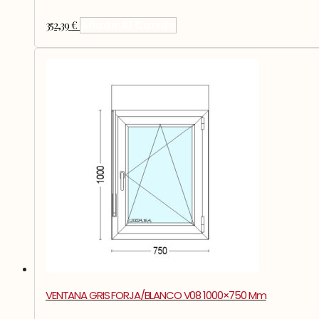
352,39
€
Añadir Al Carrito
VENTANA GRIS FORJA/BLANCO V08 1000×750 Mm