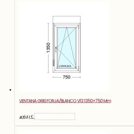
VENTANA GRIS FORJA/BLANCO V13 1350×750 Mm
406,53
€
Añadir Al Carrito