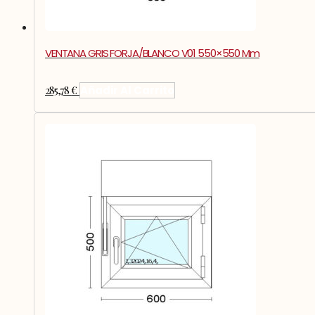
VENTANA GRIS FORJA/BLANCO V01 550×550 Mm
285,78
€
Añadir Al Carrito