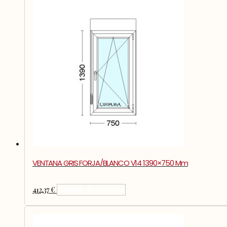
VENTANA GRIS FORJA/BLANCO V14 1390×750 Mm
412,37
€
Añadir Al Carrito