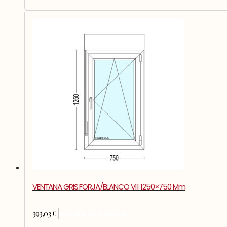
VENTANA GRIS FORJA/BLANCO V11 1250×750 Mm
393,03
€
Añadir Al Carrito