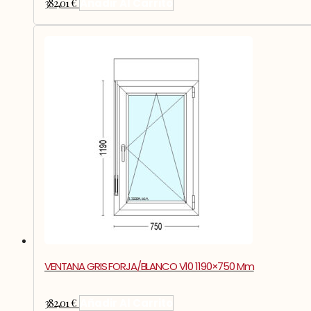
382,01
€
Añadir Al Carrito
VENTANA GRIS FORJA/BLANCO V10 1190×750 Mm
382,01
€
Añadir Al Carrito