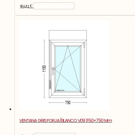
361,52
€
Añadir Al Carrito
VENTANA GRIS FORJA/BLANCO V09 1150×750 Mm