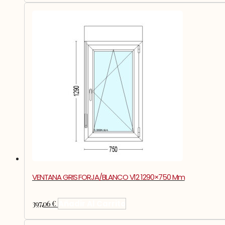
VENTANA GRIS FORJA/BLANCO V12 1290×750 Mm
397,06
€
Añadir Al Carrito