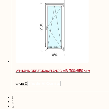
VENTANA GRIS FORJA/BLANCO V16 2100×850 Mm
577,40
€
Añadir Al Carrito
1
2
3