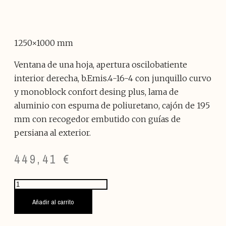
1250×1000 mm
Ventana de una hoja, apertura oscilobatiente
interior derecha, b.Emis.4-16-4 con junquillo curvo
y monoblock confort desing plus, lama de
aluminio con espuma de poliuretano, cajón de 195
mm con recogedor embutido con guías de
persiana al exterior.
449,41
€
VENTANA
GRIS
FORJA/BLANCO
Añadir al carrito
V23
1250x1000