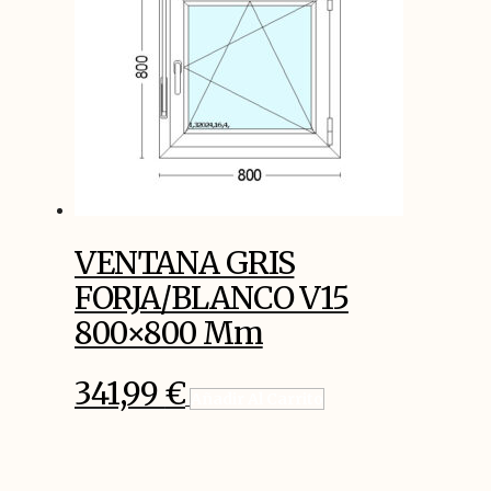
VENTANA GRIS
FORJA/BLANCO V15
800×800 Mm
341,99
€
Añadir Al Carrito