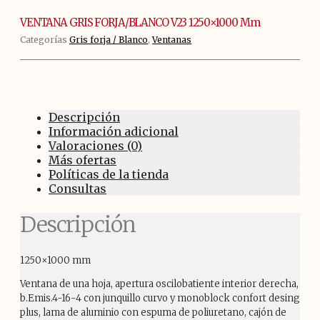
mm
cantidad
VENTANA GRIS FORJA/BLANCO V23 1250×1000 Mm
Categorías
Gris forja / Blanco
,
Ventanas
Descripción
Información adicional
Valoraciones (0)
Más ofertas
Políticas de la tienda
Consultas
Descripción
1250×1000 mm
Ventana de una hoja, apertura oscilobatiente interior derecha,
b.Emis.4-16-4 con junquillo curvo y monoblock confort desing
plus, lama de aluminio con espuma de poliuretano, cajón de