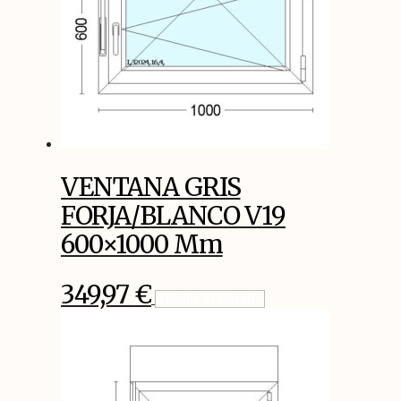
VENTANA GRIS
FORJA/BLANCO V19
600×1000 Mm
349,97
€
Añadir Al Carrito