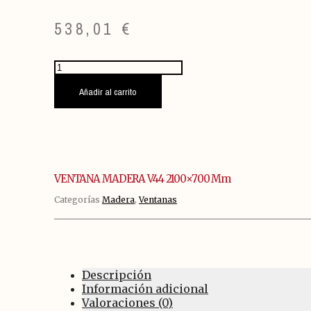
538,01
€
VENTANA
MADERA
V44
Añadir al carrito
2100x700
mm
cantidad
VENTANA MADERA V44 2100×700 Mm
Categorías
Madera
,
Ventanas
Descripción
Información adicional
Valoraciones (0)