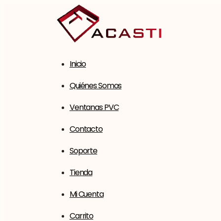
Saltar
al
contenido
Inicio
Quiénes Somos
Ventanas PVC
Contacto
Soporte
Tienda
Mi Cuenta
Carrito