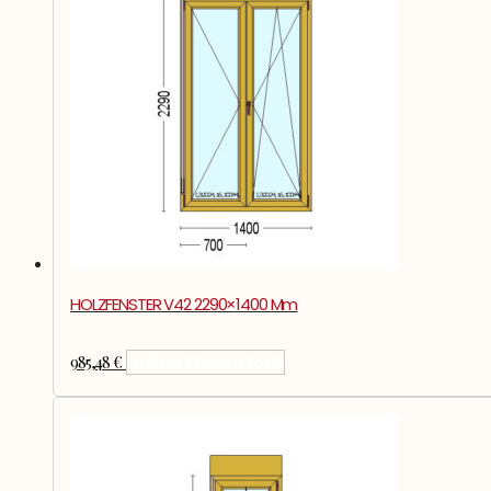
HOLZFENSTER V42 2290×1400 Mm
985,48
€
In Den Warenkorb