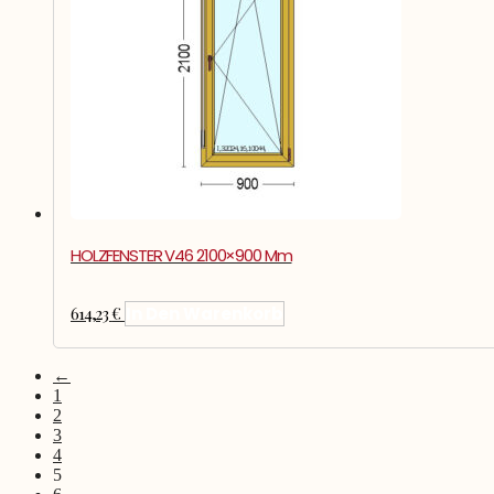
HOLZFENSTER V46 2100×900 Mm
614,23
€
In Den Warenkorb
←
1
2
3
4
5