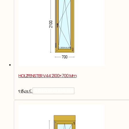
HOLZFENSTER V44 2100×700 Mm
538,01
€
In Den Warenkorb