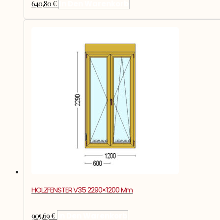
640,80
€
In Den Warenkorb
HOLZFENSTER V35 2290×1200 Mm
905,69
€
In Den Warenkorb