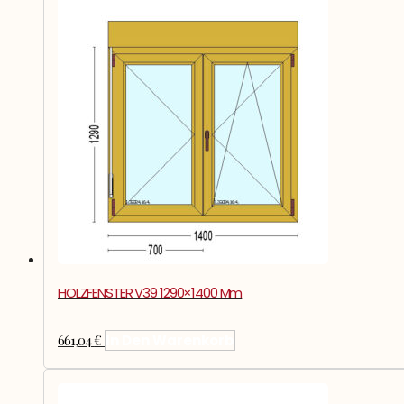
HOLZFENSTER V39 1290×1400 Mm
661,04
€
In Den Warenkorb