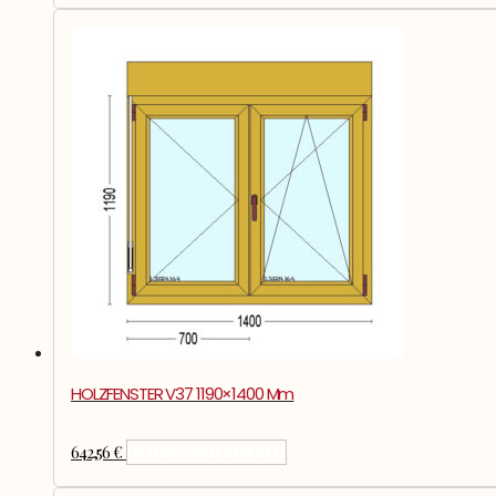
HOLZFENSTER V37 1190×1400 Mm
642,56
€
In Den Warenkorb