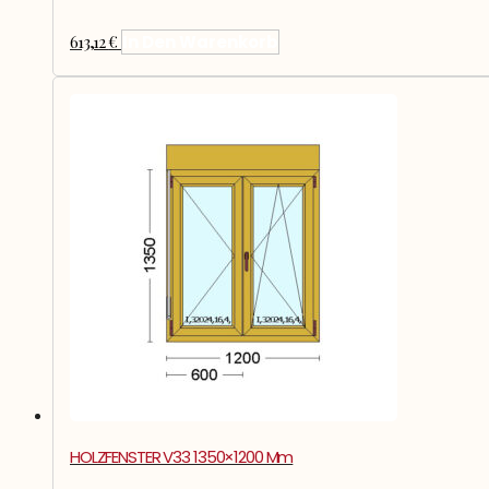
613,12
€
In Den Warenkorb
HOLZFENSTER V33 1350×1200 Mm