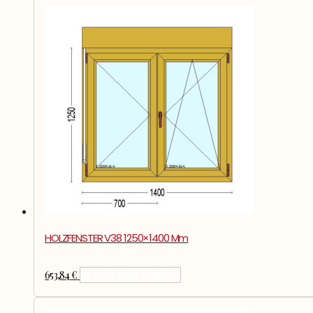
HOLZFENSTER V38 1250×1400 Mm
653,84
€
In Den Warenkorb