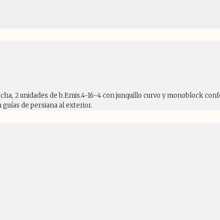
recha, 2 unidades de b.Emis.4-16-4 con junquillo curvo y monoblock con
uías de persiana al exterior.