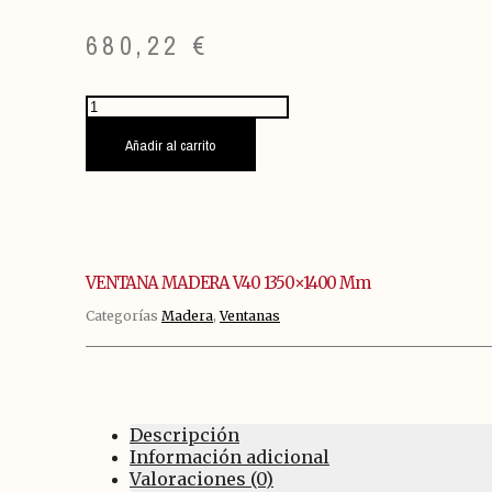
680,22
€
VENTANA
MADERA
V40
Añadir al carrito
1350x1400
mm
cantidad
VENTANA MADERA V40 1350×1400 Mm
Categorías
Madera
,
Ventanas
Descripción
Información adicional
Valoraciones (0)