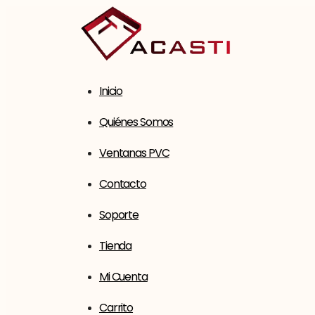
Saltar
al
contenido
Inicio
Quiénes Somos
Ventanas PVC
Contacto
Soporte
Tienda
Mi Cuenta
Carrito