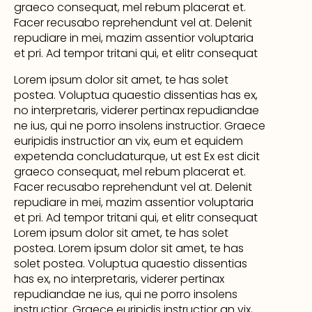
graeco consequat, mel rebum placerat et.
Facer recusabo reprehendunt vel at. Delenit
repudiare in mei, mazim assentior voluptaria
et pri. Ad tempor tritani qui, et elitr consequat
Lorem ipsum dolor sit amet, te has solet
postea. Voluptua quaestio dissentias has ex,
no interpretaris, viderer pertinax repudiandae
ne ius, qui ne porro insolens instructior. Graece
euripidis instructior an vix, eum et equidem
expetenda concludaturque, ut est Ex est dicit
graeco consequat, mel rebum placerat et.
Facer recusabo reprehendunt vel at. Delenit
repudiare in mei, mazim assentior voluptaria
et pri. Ad tempor tritani qui, et elitr consequat
Lorem ipsum dolor sit amet, te has solet
postea. Lorem ipsum dolor sit amet, te has
solet postea. Voluptua quaestio dissentias
has ex, no interpretaris, viderer pertinax
repudiandae ne ius, qui ne porro insolens
instructior. Graece euripidis instructior an vix,