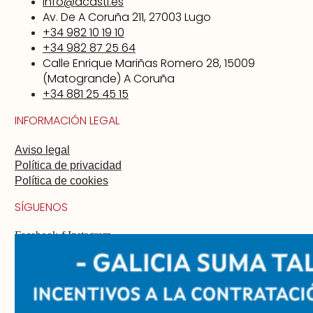
info@acasti.es
Av. De A Coruña 211, 27003 Lugo
+34 982 10 19 10
+34 982 87 25 64
Calle Enrique Mariñas Romero 28, 15009
(Matogrande) A Coruña
+34 881 25 45 15
INFORMACIÓN LEGAL
Aviso legal
Política de privacidad
Política de cookies
SÍGUENOS
Facebook-f
Instagram