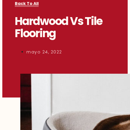
Back To All
Hardwood Vs Tile
Flooring
mayo 24, 2022