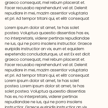
graeco consequat, mel rebum placerat et.
Facer recusabo reprehendunt vel at. Delenit
repudiare in mei, mazim assentior voluptaria
et pri. Ad tempor tritani qui, et elitr consequat
Lorem ipsum dolor sit amet, te has solet
postea. Voluptua quaestio dissentias has ex,
no interpretaris, viderer pertinax repudiandae
ne ius, qui ne porro insolens instructior. Graece
euripidis instructior an vix, eum et equidem
expetenda concludaturque, ut est Ex est dicit
graeco consequat, mel rebum placerat et.
Facer recusabo reprehendunt vel at. Delenit
repudiare in mei, mazim assentior voluptaria
et pri. Ad tempor tritani qui, et elitr consequat
Lorem ipsum dolor sit amet, te has solet
postea. Lorem ipsum dolor sit amet, te has
solet postea. Voluptua quaestio dissentias
has ex, no interpretaris, viderer pertinax
repudiandae ne ius, qui ne porro insolens
instructior. Graece euripidis instructior an vix,