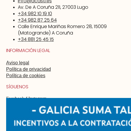
info@acasti.es
Av. De A Coruña 211, 27003 Lugo
+34 982 10 19 10
+34 982 87 25 64
Calle Enrique Mariñas Romero 28, 15009
(Matogrande) A Coruña
+34 881 25 45 15
INFORMACIÓN LEGAL
Aviso legal
Política de privacidad
Política de cookies
SÍGUENOS
Facebook-f
Instagram